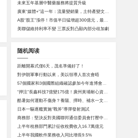
未來五年基層中醫藥服務將提質升級
廣東“媒體+”這一年：流量變銷量，土特產變文化IP
A股“股王”漲停！市值半日猛增超300億元，最新市值達2000億元
美聯儲維持利率不變 三票反對凸顯內部分歧加劇
随机阅读
距離開幕式僅6天，茂名準備好了！
對伊朗軍事行動以來，美以領導人首次會晤
57個國家和3個國際組織確認參加今年進博會國家展
“押注”長鑫科技7億變175億！廣州黃埔耐心資本獲豐厚回報
酷暑如何運動不傷身？養陽、擇時、補水一文講清｜運動是良醫
日本一驅逐艦實施“戰斧”導彈發射測試
商務部：堅決反對美國聯邦通信委員會打壓中國企業
上半年稅務部門累計征收稅費收入16.7萬億元
上半年我國軟件業務收入同比增長9.5%