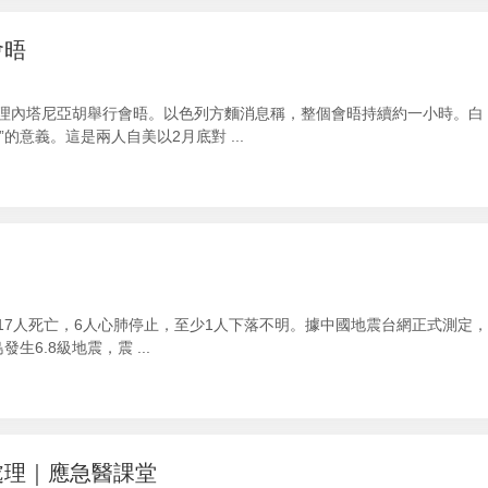
會晤
總理內塔尼亞胡舉行會晤。以色列方麵消息稱，整個會晤持續約一小時。白
意義。這是兩人自美以2月底對 ...
17人死亡，6人心肺停止，至少1人下落不明。據中國地震台網正式測定，
生6.8級地震，震 ...
處理｜應急醫課堂