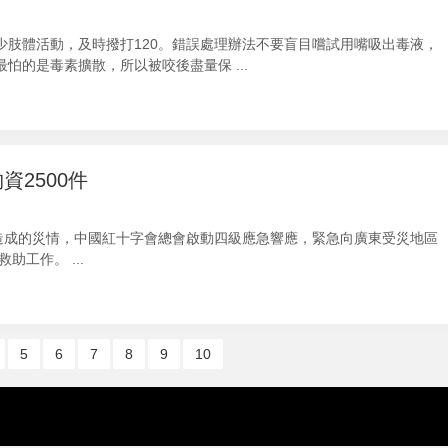
肢體活動，及時撥打120。錯誤處理辦法不要盲目嚐試用嘴吸出毒液，
的是毒素擴散，所以被咬後盡量保 ...
2500件
造成的災情，中國紅十字會總會啟動四級應急響應，緊急向廣東受災地區
工作。 ...
5
6
7
8
9
10