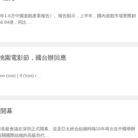
6年1-6月中國遊戲產業報告》。報告顯示，上半年，國內遊戲市場實際銷
84億，同比 ...
桃園電影節，國台辦回應
(css) { if (!css) r ...
圳開幕
林業部長級會議在深圳正式開幕。這是亞太經合組織時隔15年再次在中國舉辦
關國際組織的高級別代 ...