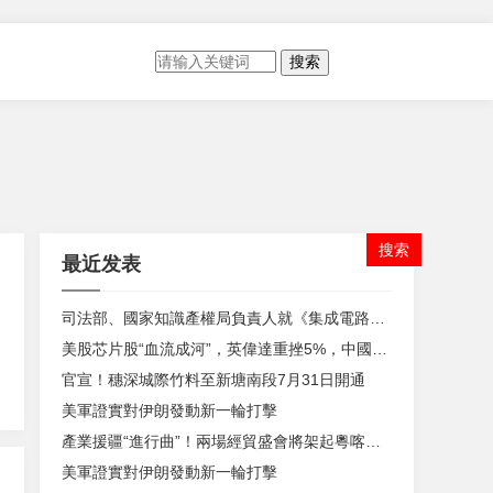
搜索
最近发表
司法部、國家知識產權局負責人就《集成電路布圖設計保護條例》修訂答記者問
美股芯片股“血流成河”，英偉達重挫5%，中國資產普漲，國際油價大幅回落
官宣！穗深城際竹料至新塘南段7月31日開通
美軍證實對伊朗發動新一輪打擊
產業援疆“進行曲”！兩場經貿盛會將架起粵喀協作橋梁
美軍證實對伊朗發動新一輪打擊