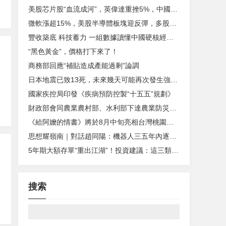
美股芯片股“血流成河”，英偉達重挫5%，中國資產普漲，國際油價大幅回落
微軟漲超15%，美股半導體板塊迎反彈，多股暴漲超10%，黃金重回4100美元關口
豐收築底 科技蓄力 一組數據讀懂中國硬核經濟滿滿亮點
“黑色黃金”，價格打下來了！
商務部回應“補貼造成產能過剩”論調
日本地震已致13死，未來幾天可能再次發生強震 專家：本次熊本地震與十年前地震機製相似
國家疾控局印發《疾病預防控製“十五五”規劃》
財政部會同農業農村部、水利部下達農業防災減災和水利救災資金21.54億元
《給阿嬤的情書》將於8月中旬亮相台灣桃園電影節，國台辦回應
思想耀嶺南｜對話趙同陽：機器人三五年內逐步進入家庭，希望價格在10萬元左右
5年期大額存單“重出江湖”！投資建議：這三類投資者適合入手
搜索