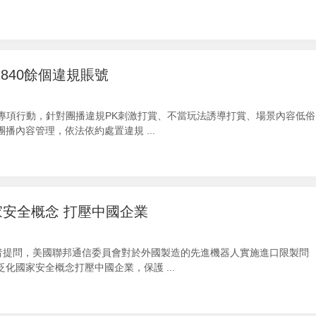
840餘個違規賬號
”專項行動，針對團播違規PK刺激打賞、不當玩法誘導打賞、場景內容低俗
內容管理，依法依約處置違規 ...
安全概念 打壓中國企業
者提問，美國聯邦通信委員會對於外國製造的先進機器人實施進口限製問
國家安全概念打壓中國企業，保護 ...