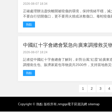
2026-08-07 18:34
正確處理辦法盡快離開被咬傷的環境，保持情緒平穩，減少
不要自行切開傷口，更不要用火燒或冰敷傷口。毒蛇咬傷最怕
熱點
中國紅十字會總會緊急向廣東調撥救災物資
2026-08-07 18:24
記者從中國紅十字會總會了解到，針對台風“紅霞”給廣東
調撥衛生包、賑濟家庭包等物資共2500件，支持當地救災救助
熱點
1
2
3
4
Copyright ©
熱點
版权所有,
nmgqa電子菸資訊網
sitemap