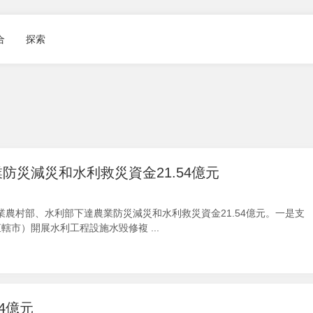
合
探索
災減災和水利救災資金21.54億元
農村部、水利部下達農業防災減災和水利救災資金21.54億元。一是支
市）開展水利工程設施水毀修複 ...
4億元