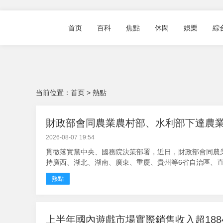
首页
百科
焦點
休閑
娛樂
綜
当前位置：
首页
>
熱點
財政部會同農業農村部、水利部下達農業防
2026-08-07 19:54
貫徹落實黨中央、國務院決策部署，近日，財政部會同農業
持廣西、湖北、湖南、廣東、重慶、貴州等6省自治區、直轄
熱點
上半年國內遊戲市場實際銷售收入超188