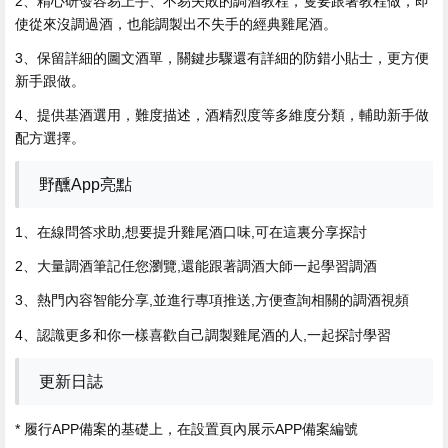
2、精心研發容易上手、不易失敗的調酒教程，隻要跟著教程做，即
使從來沒調過酒，也能調製出不失手的經典雞尾酒。
3、保留詳細的圖文酒單，關鍵步驟還有詳細的防錯小貼士，更方便
新手跟做。
4、提供基酒選用，難度描述，酒精烈度等多維度分類，輔助新手做
配方選擇。
野醺App亮點
1、在線問答求助,想要提升雞尾酒口味,可在這裏分享探討
2、大量調酒筆記任您瀏覽,還能跟著調酒大師一起學習調酒
3、熱門內容智能分享,並進行專項推送,方便查詢相關的調酒視頻
4、認識更多和你一樣喜歡自己調製雞尾酒的人,一起探討學習
更新日誌
* 履行APP備案的基礎上，在設置頁內展示APP備案編號