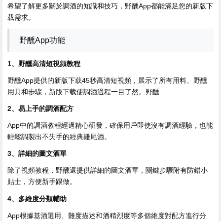
希望了解更多關於調酒的知識和技巧，野醺App都能滿足您的新版下
载需求。
野醺App功能
1、野醺高清短視頻教程
野醺App提供的新版下载
45秒高清短視頻，展示了所有用料、野醺
用具和步驟，新版下载使調酒過程一目了然。野醺
2、易上手的調酒配方
App中的調酒教程經過精心研發，確保用戶即使沒有調酒經驗，也能
輕鬆調製出不失手的經典雞尾酒。
3、詳細的圖文酒單
除了視頻教程，野醺還提供詳細的圖文酒單，關鍵步驟附有防錯小
貼士，方便新手跟做。
4、多維度分類輔助
App根據基酒選用、難度描述和酒精烈度等多個維度對配方進行分