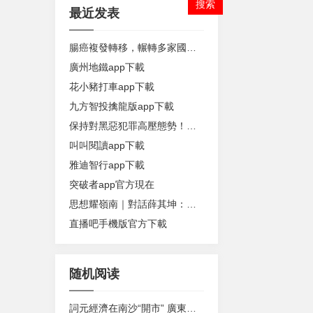
最近发表
腸癌複發轉移，輾轉多家國際醫學中心，她在中山一院迎來轉機
廣州地鐵app下載
花小豬打車app下載
九方智投擒龍版app下載
保持對黑惡犯罪高壓態勢！最高檢部署開展深化掃黑除惡專項鬥爭
叫叫閱讀app下載
雅迪智行app下載
突破者app官方現在
思想耀嶺南｜對話薛其坤：我是這個時代的幸運兒
直播吧手機版官方下載
随机阅读
詞元經濟在南沙“開市” 廣東搶占AI時代生態位｜粵政周刊