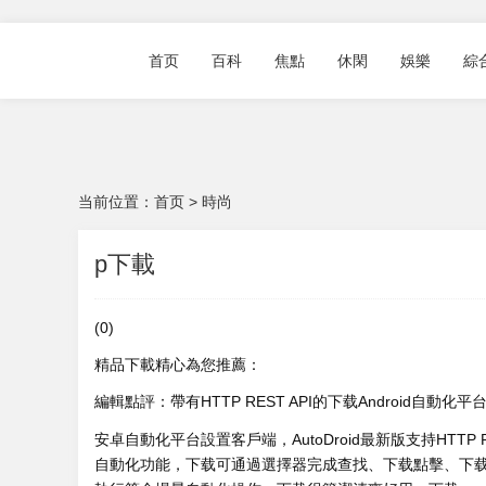
首页
百科
焦點
休閑
娛樂
綜
当前位置：
首页
>
時尚
p下載
(0)
精品下載精心為您推薦：
編輯點評：帶有HTTP REST API的下载Android自動化平
安卓自動化平台設置客戶端，AutoDroid最新版支持HTTP R
自動化功能，下载可通過選擇器完成查找、下载點擊、下载輸