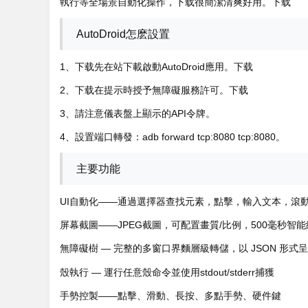
執行等全場景自動化操作，下载很簡潔清爽好用。下载
AutoDroid怎麽設置
1、下载先在站下載啟動AutoDroid應用。下载
2、下载在提示時授予無障礙服務許可。下载
3、請注意儀表盤上顯示的API令牌。
4、設置端口轉發：adb forward tcp:8080 tcp:8080。
主要功能
UI自動化——通過選擇器查找元素，點擊，輸入文本，滾
屏幕截圖——JPEG截圖，可配置畫質/比例，500毫秒智
無障礙樹 — 完整的多窗口界麵層級轉儲，以 JSON 形式
殼執行 — 運行任意殼命令並使用stdout/stderr捕獲
手勢控製——點擊、滑動、長按、多點手勢、硬件鍵