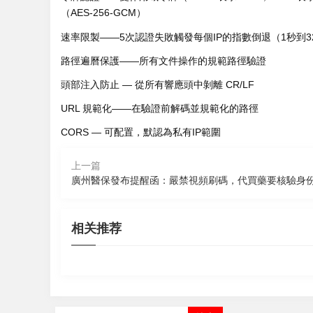
（AES-256-GCM）
速率限製——5次認證失敗觸發每個IP的指數倒退（1秒到3
路徑遍曆保護——所有文件操作的規範路徑驗證
頭部注入防止 — 從所有響應頭中剝離 CR/LF
URL 規範化——在驗證前解碼並規範化的路徑
CORS — 可配置，默認為私有IP範圍
上一篇
廣州醫保發布提醒函：嚴禁視頻刷碼，代買藥要核驗身
2026-08-09 12:42
2026-08-09 
2026-08-09 
保持對黑惡犯罪高壓態勢！最高檢部
相关推荐
2026-08-09 11:33
一組數據
署開展深化掃黑除惡專項鬥爭
絲芙蘭ap
回森APP最新版下載
向好背後