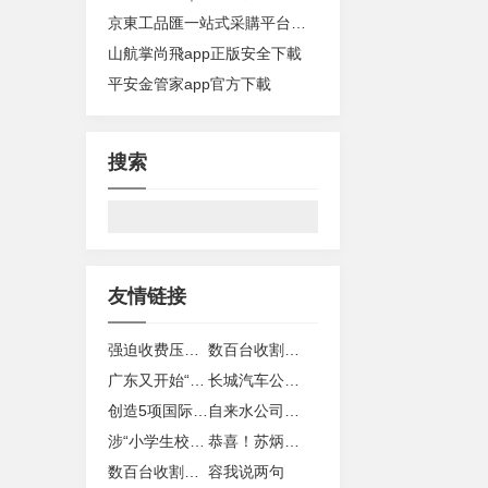
京東工品匯一站式采購平台下載
山航掌尚飛app正版安全下載
平安金管家app官方下載
搜索
友情链接
强迫收费压榨商户、涉黄涉毒攫取巨资！杨柱等14人涉黑案一审判了
数百台收割机在河南高速堵5天，直接损失上亿？官方回应
广东又开始“下芒果”了！但切记只能看不能吃
长城汽车公开举报比亚迪，比亚迪回应：欢迎有关部门随时调查
创造5项国际领先桥梁技术，深中通道伶仃洋大桥今日合龙
自来水公司呼吁“每月洗澡2
涉“小学生校内被撞身亡”不当言论 微博禁言关闭33个账号
恭喜！苏炳添官宣二胎得子，晒一家四口牵手照片
数百台收割机在河南高速堵5天，直接损失上亿？官方回应
容我说两句