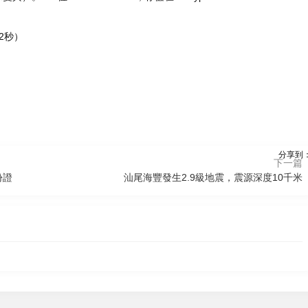
2秒）
分享到
下一篇
份證
汕尾海豐發生2.9級地震，震源深度10千米
11:20
12:38
2026-08-09 11:34
2026-08-09 11:04
讀懂我國經濟發展向新向優
p下載
自如業主app下載
的底氣
sview看圖紙3d下載