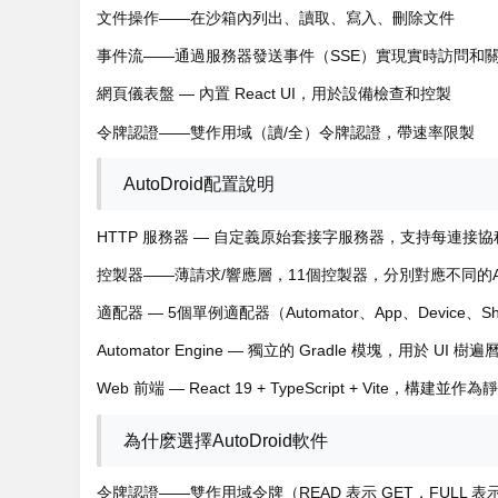
文件操作——在沙箱內列出、讀取、寫入、刪除文件
事件流——通過服務器發送事件（SSE）實現實時訪問和
網頁儀表盤 — 內置 React UI，用於設備檢查和控製
令牌認證——雙作用域（讀/全）令牌認證，帶速率限製
AutoDroid配置說明
HTTP 服務器 — 自定義原始套接字服務器，支持每連接協
控製器——薄請求/響應層，11個控製器，分別對應不同的A
適配器 — 5個單例適配器（Automator、App、Device、Shell
Automator Engine — 獨立的 Gradle 模塊，用於 U
Web 前端 — React 19 + TypeScript + Vite，構建並作
為什麽選擇AutoDroid軟件
令牌認證——雙作用域令牌（READ 表示 GET，FULL 表示變異）。