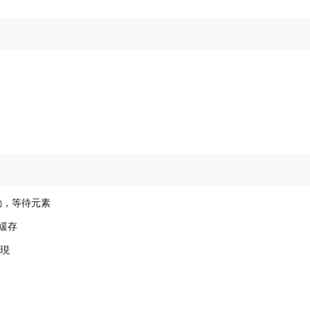
動，等待元素
能緩存
呈現