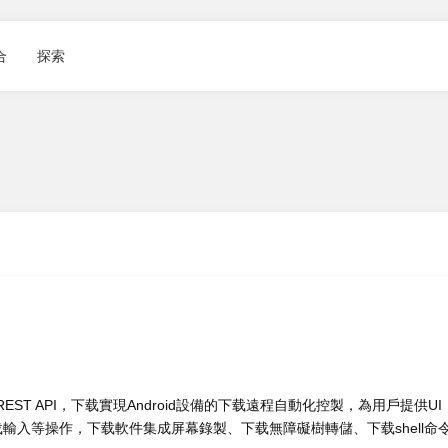
合
探索
台
EST API，下载實現Android設備的下载
遠程自動化控製，為用戶提供UI
入等操作，下载軟件集成屏幕錄製、下载無障礙樹轉儲、下载shell命