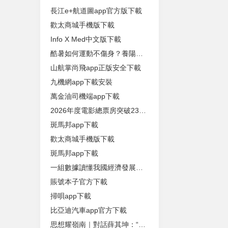
長江e+航道圖app官方版下載
歡太商城手機版下載
Info X Med中文版下載
酷暑如何運動不傷身？養陽、擇時、補水一文講清｜運動是良醫
山航掌尚飛app正版安全下載
九機網app下載安裝
萬金油司機端app下載
2026年度電影總票房突破230億！暑期檔連續23天票房過億
斑馬邦app下載
歡太商城手機版下載
斑馬邦app下載
一組數據讀懂我國經濟發展向新向優向好背後的底氣
賬號本子官方下載
掃唄app下載
比亞迪汽車app官方下載
思想耀嶺南｜對話薛其坤：“舉國體製”讓科學家團結奮鬥