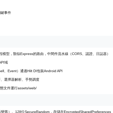
關鍵事件
程模型，類似Express的路由，中間件流水線（CORS、認證、日誌器）
PI域
、Event）通過Hilt DI包裝Android API
I 樹遍曆、選擇器解析、手勢調度
為靜態文件運行assets/web/
128位SecureRandom，存儲在EncryptedSharedPreferences