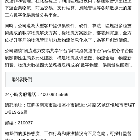
效運作和管理。在此基礎上，利用區塊鏈技術，構建聚合供應鏈上
下遊企業物流、商品交易、支付結算、風險管理等各類數據元的第
三方數字化供應鏈公共平台。
同時，公司還為大型客戶提供集軟件、硬件、算法、區塊鏈多種技
術集成的數字物流解決方案，從物流方案設計、部署到實施，全方
位提升客戶的物流管理能力及物流信息化水平，為客戶創造價值。
公司圍繞“物流運力交易共享平台”與“網絡貨運平台”兩個核心平台開
展關聯性生態多元化建設，構建物流及供應鏈、物流金融、物流新
消費、物流大數據四大業務板塊構成的“數字物流、供應鏈生態圈”。
聯係我們
24小時客服電話：400-088-5566
總部地址：江蘇省南京市鼓樓區小市街道北祥路65號泛悅城市廣場T
1樓19-26層
郵編：210037
如我們的服務態度、工作行為和廉潔情況有不足之處，可撥打監督