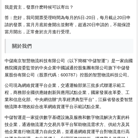
我是貨主，發票什麽時候可以寄出？
答：您好，我司開票受理時間為每月的5日-20日，每月截止20日申
請的發票，當月月底前會開出並郵寄，超過20日申請的，不能保證
當月開出，正常會於次月進行受理。
關於我們
中儲南京智慧物流科技有限公司（以下簡稱“中儲智運”）是一家由國
務院國資委監管的中央企業中國誠通控股集團有限公司旗下中儲發
展股份有限公司（股票代碼：600787）控股的智慧物流科技公司。
公司現為網絡貨運平台企業，交通運輸部第三批多式聯運示範工
程，商務部全國供應鏈創新與應用試點企業，國家發展改革委、工
業和信息化部、中央網信辦“共享經濟典型平台”，江蘇省發改委智慧
物流降本增效綜合改革網絡貨運平台示範試點企業。
中儲智運是一家提供數字基礎設施及服務和數字物流解決方案的科
技企業，通過物流運力交易共享平台幫助物流需求方、供給方及其
他企業進行物流運力自由交易，並通過網絡貨運平台對物流進行高