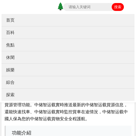
搜索
首页
当前位置：
首页
>
知識
百科
P下中儲智運載
焦點
(0)
休閑
精品下載精心為您推薦：
娛樂
編輯點評：致力於構建一個服務於廣大客戶的中储智运载物流與供
應鏈電子商務生態係統，持續為客戶創造非凡價值與客戶體驗。中
綜合
储智运载
探索
中儲智運司機版為車主提供了智能搶單、中储智运载
訂單處理以及
貨源管理功能。中储智运载實時推送最新的中储智运载貨源信息，
還能快速找車、中储智运载實時監控貨車在途情況，中储智运载中
國人保為您的中储智运载貨物安全全程護航。
功能介紹