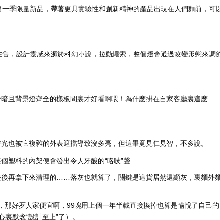
年出一季限量新品，帶著更具實驗性和創新精神的產品出現在人們麵前，可
燈依然在售，設計靈感來源於科幻小說，拉動繩索，整個燈會通過改變形態來調
昏暗且背景燈齊全的樣板間裏才好看啊喂！為什麽掛在自家客廳裏這麽
燈光也被它複雜的外表遮擋導致沒多亮，但這畢竟見仁見智，不多說。
個塑料的內架便會發出令人牙酸的“咯吱”聲……
去後再拿下來清理的……落灰也就算了，關鍵是這貨居然還顯灰，裏麵外
燈罩，那好歹人家便宜啊，99塊用上個一年半載直接換掉也算是愉悅了自己的
在心裏默念“設計至上”了）。