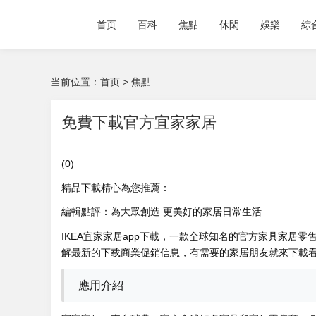
首页
百科
焦點
休閑
娛樂
綜
当前位置：
首页
>
焦點
免費下載官方宜家家居
(0)
精品下載精心為您推薦：
編輯點評：為大眾創造 更美好的家居日常生活
IKEA宜家家居app下載，一款全球知名的官方家具家居零
解最新的下载商業促銷信息，有需要的家居朋友就來下載看
應用介紹