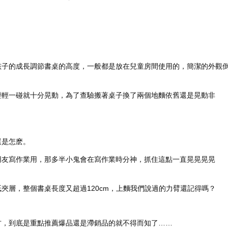
孩子的成長調節書桌的高度，一般都是放在兒童房間使用的，簡潔的外觀
輕輕一碰就十分晃動，為了查驗搬著桌子換了兩個地麵依舊還是晃動非
還是怎麽。
朋友寫作業用，那多半小鬼會在寫作業時分神，抓住這點一直晃晃晃晃
夾層，整個書桌長度又超過120cm，上麵我們說過的力臂還記得嗎？
方，到底是重點推薦爆品還是滯銷品的就不得而知了……