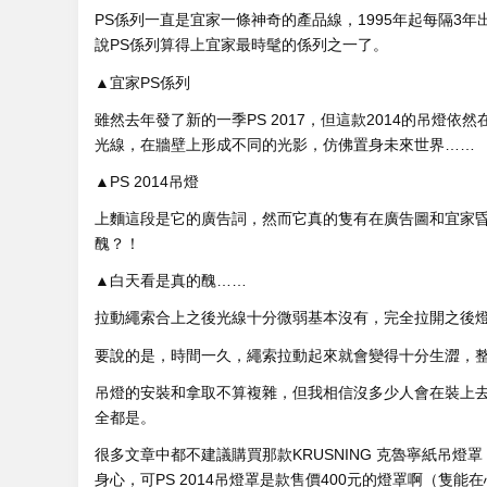
PS係列一直是宜家一條神奇的產品線，1995年起每隔3
說PS係列算得上宜家最時髦的係列之一了。
▲宜家PS係列
雖然去年發了新的一季PS 2017，但這款2014的吊
光線，在牆壁上形成不同的光影，仿佛置身未來世界……
▲PS 2014吊燈
上麵這段是它的廣告詞，然而它真的隻有在廣告圖和宜家
醜？！
▲白天看是真的醜……
拉動繩索合上之後光線十分微弱基本沒有，完全拉開之後
要說的是，時間一久，繩索拉動起來就會變得十分生澀，整
吊燈的安裝和拿取不算複雜，但我相信沒多少人會在裝上
全都是。
很多文章中都不建議購買那款KRUSNING 克魯寧紙吊
身心，可PS 2014吊燈罩是款售價400元的燈罩啊（隻能