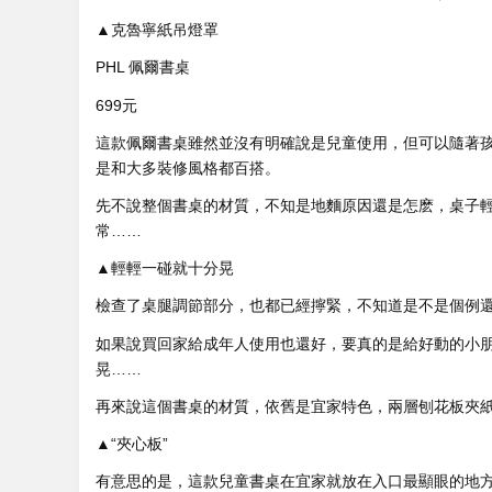
▲克魯寧紙吊燈罩
PHL 佩爾書桌
699元
這款佩爾書桌雖然並沒有明確說是兒童使用，但可以隨著
是和大多裝修風格都百搭。
先不說整個書桌的材質，不知是地麵原因還是怎麽，桌子
常……
▲輕輕一碰就十分晃
檢查了桌腿調節部分，也都已經擰緊，不知道是不是個例
如果說買回家給成年人使用也還好，要真的是給好動的小
晃……
再來說這個書桌的材質，依舊是宜家特色，兩層刨花板夾紙
▲“夾心板”
有意思的是，這款兒童書桌在宜家就放在入口最顯眼的地