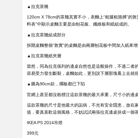
▲拉克茶幾
120cm X 78cm的茶幾其實不小，表麵上“粗腿粗胳
料表”中顯示桌麵主要是由刨花板、纖維板和紙組成的。
▲拉克茶幾組成部分
拆開桌麵整個“敦實”的桌麵是由兩層刨花板中間加入紙來
▲拉克茶幾紙夾層
當然，同為拉克係列的邊桌自然也是這般操作，不過二者
容易受力發生斷裂，桌麵如此，更別說下層那塊看上去就
▲圖為90cm款，擱板都已下陷
官網上甚至都沒敢標注這款茶幾的最大承重，尺寸小的邊桌
這款茶幾的尺寸是他最大的詬病，不光有安全隱患，放在家
值，要真喜歡這個風格，不妨試試兩張拉克邊桌拚成一個
IKEA PS 2014吊燈
399元