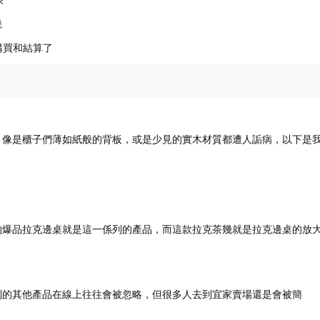
曉
接購買和結算了
，像是櫃子們薄如紙般的背板，或是少見的實木材質都遭人詬病，以下是
的爆品拉克邊桌就是這一係列的產品，而這款拉克茶幾就是拉克邊桌的放
列的其他產品在線上往往會被忽略，但很多人去到宜家賣場還是會被簡