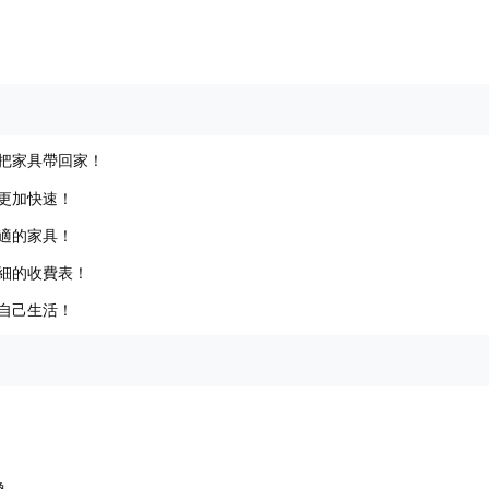
把家具帶回家！
更加快速！
適的家具！
細的收費表！
自己生活！
換