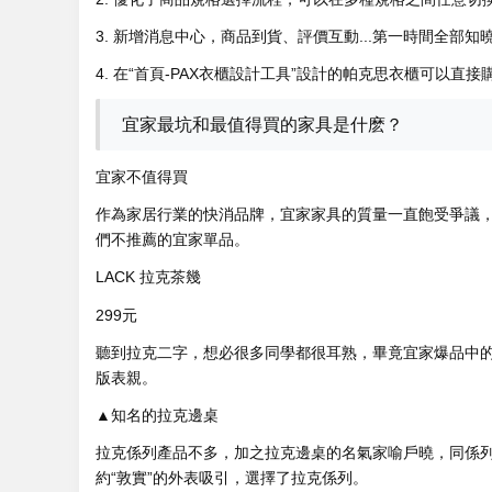
3. 新增消息中心，商品到貨、評價互動...第一時間全部知
4. 在“首頁-PAX衣櫃設計工具”設計的帕克思衣櫃可以直
宜家最坑和最值得買的家具是什麽？
宜家不值得買
作為家居行業的快消品牌，宜家家具的質量一直飽受爭議
們不推薦的宜家單品。
LACK 拉克茶幾
299元
聽到拉克二字，想必很多同學都很耳熟，畢竟宜家爆品中
版表親。
▲知名的拉克邊桌
拉克係列產品不多，加之拉克邊桌的名氣家喻戶曉，同係
約“敦實”的外表吸引，選擇了拉克係列。