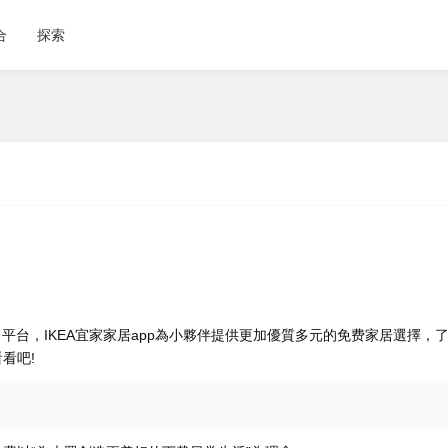
合
探索
售平台，IKEA宜家家居app為小夥伴提供更加優質多元的免费
家居選擇，
看吧!