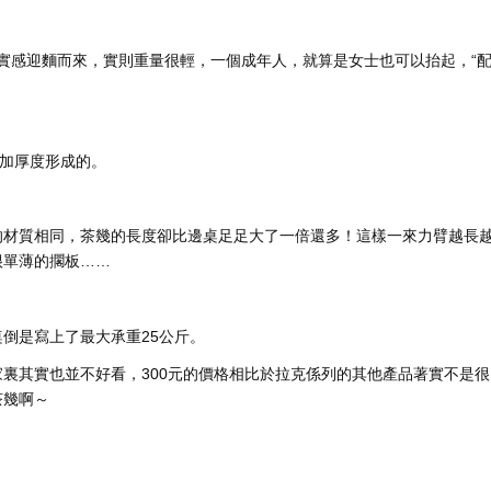
膊”的敦實感迎麵而來，實則重量很輕，一個成年人，就算是女士也可以抬起，“
增加厚度形成的。
的材質相同，茶幾的長度卻比邊桌足足大了一倍還多！這樣一來力臂越長
很單薄的擱板……
倒是寫上了最大承重25公斤。
裏其實也並不好看，300元的價格相比於拉克係列的其他產品著實不是很
茶幾啊～