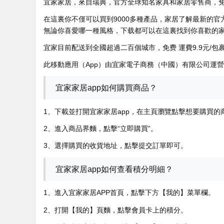
宜家家居，來自瑞典，官方全球知名家具和家居零售商，免
在這裏你不僅可以買到9000多種產品，家居了解最新的
無論你喜愛哪一種風格，下载都可以在這裏找到你喜歡的
宜家目前配送到全國超過二百個城市，免费 運費9.9元/包
此移動應用（App）由宜家電子商務（中國）有限公司運
宜家家居app如何購買商品？
1、下載並打開宜家家居app，在主頁瀏覽點擊想要購買的
2、進入商品界麵，點擊“立即購買”。
3、選擇購買的收貨地址，點擊提交訂單即可。
宜家家居app如何查看積分明細？
1、進入宜家家居APP首頁，
點擊下方【我的】菜單欄。
2、打開【我的】頁麵，點擊會員卡上的積分。