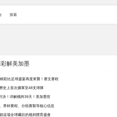
合
探索
精彩解美加墨
精彩比足球盛宴再度來襲！赛文赛程
史上首次擴軍至48支球隊
對決！详解
橫跨39天！美加墨世
界杯賽程、分组賽製等核心信息
這場全球矚目的规则體育盛會