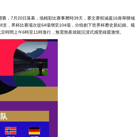
開賽，7月20日落幕，场精彩比賽事曆時39天，赛文赛程涵蓋16座舉辦城
48支，界杯比賽場次從64場增至104場，分组創下世界杯曆史新紀錄。规
北京時間上午6時至11時進行，無需熬夜就能沉浸式感受綠茵激情。