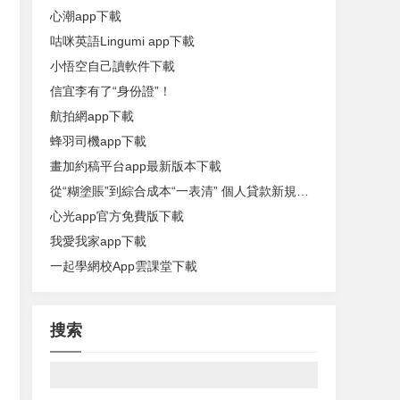
心潮app下載
咕咪英語Lingumi app下載
小悟空自己讀軟件下載
信宜李有了“身份證”！
航拍網app下載
蜂羽司機app下載
畫加約稿平台app最新版本下載
從“糊塗賬”到綜合成本“一表清” 個人貸款新規今起落地
心光app官方免費版下載
我愛我家app下載
一起學網校App雲課堂下載
搜索