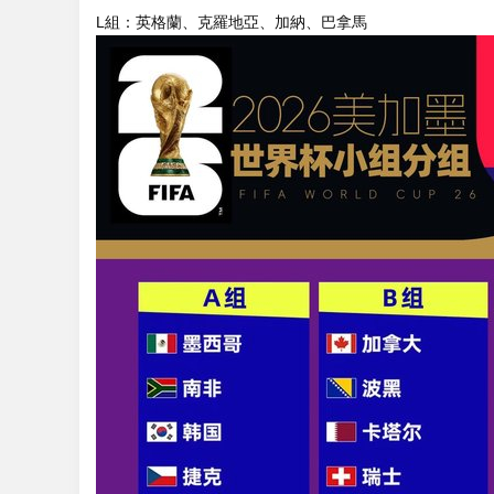
L組：英格蘭、克羅地亞、加納、巴拿馬