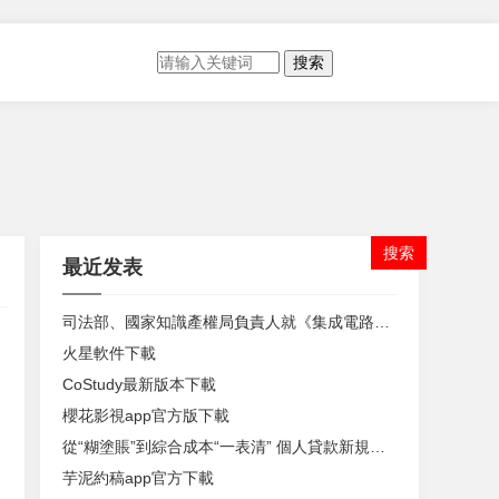
搜索
最近发表
司法部、國家知識產權局負責人就《集成電路布圖設計保護條例》修訂答記者問
火星軟件下載
CoStudy最新版本下載
櫻花影視app官方版下載
從“糊塗賬”到綜合成本“一表清” 個人貸款新規今起落地
芋泥約稿app官方下載