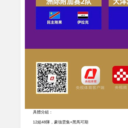
具體分組：
12組48隊，豪強雲集+黑馬可期