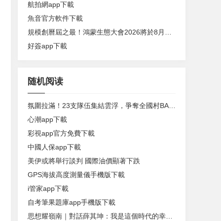
航拍網app下載
魚音官方軟件下載
規模創曆屆之最！鴻蒙生態大會2026將於8月底在深圳舉辦
好簽app下載
随机阅读
氛圍拉滿！23支隊伍集結雲浮，爭奪全國村BA入場券
心潮app下載
彩視app官方免費下載
中國人保app下載
美伊或將舉行談判 國際油價顯著下跌
GPS海拔高度測量儀手機版下載
i管家app下載
自考筆果題庫app手機版下載
思想耀嶺南｜對話薛其坤：我是這個時代的幸運兒