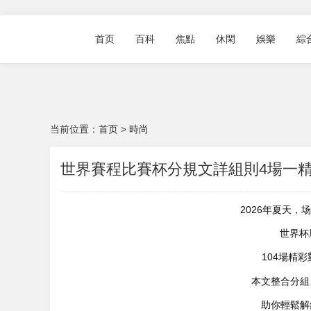
首页
百科
焦點
休閑
娛樂
綜
当前位置：
首页
>
時尚
世界賽程比賽杯分規文詳組則4場一
2026年夏天，场
世界杯曆
104場精彩
本文整合分組、
助你輕鬆解鎖