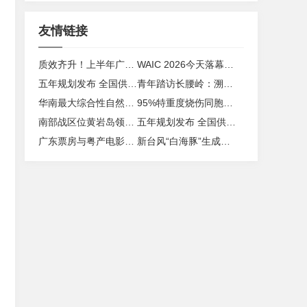
友情链接
质效齐升！上半年广东金融这样“撑”实体经济→
WAIC 2026今天落幕，AI走向物理世界，汽车成核心试验场
五年规划发布 全国供销合作社将全面升级为农服务
青年踏访长腰岭：溯源裘皮产业 点亮乡间课堂
华南最大综合性自然博物馆28日开馆 7461件珍贵标本展出
95%特重度烧伤同胞跨国转运广州 50天闯过生死关获成功救治
南部战区位黄岩岛领海领空和周边海空域开展多个实战化科目演练
五年规划发布 全国供销合作社将全面升级为农服务
广东票房与粤产电影票房双双夺冠
新台风“白海豚”生成！28