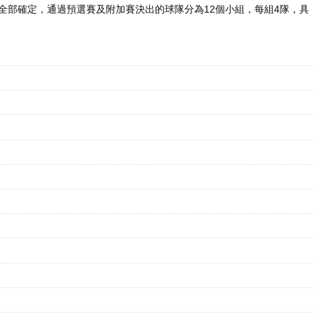
隊全部確定，通過預選賽及附加賽決出的球隊分為12個小組，每組4隊，具