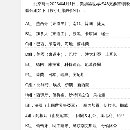
北京時間2026年4月1日，
美加墨世界杯48支參賽球
體分組如下（按小組順序排列）：
A組：墨西哥（東道主）、南非、韓國、捷克
B組：加拿大（東道主）、波黑、卡塔爾、瑞士
C組：巴西、摩洛哥、海地、蘇格蘭
D組：美國（東道主）、巴拉圭、澳大利亞、土耳其
E組：德國、庫拉索、科特迪瓦、厄瓜多爾
F組：荷蘭、日本、瑞典、突尼斯
G組：比利時、埃及、伊朗、新西蘭
H組：西班牙、佛得角、沙特阿拉伯、烏拉圭
I組：法國（上屆世界杯亞軍）、塞內加爾、伊拉克、挪威
J組：阿根廷（衛冕冠軍）、阿爾及利亞、奧地利、約旦
K組：葡萄牙、民主剛果、烏茲別克斯坦、哥倫比亞