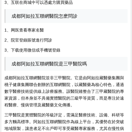
3、互联在商城中可以憑處方購買藥品
成都阿如拉互聯網醫院怎麽問診
1、网医查看專家名醫
2、院官登錄賬號進行問診
3、下载使用微信或手機號登錄
成都阿如拉互聯網醫院是三甲醫院嗎
成都阿如拉互聯網醫院並非三甲醫院。它是由阿如拉藏醫藥集團與
桃子健康集團聯合創辦的互聯網醫院，以藏醫藥為核心特色，通過
數字醫療技術提供線上診療服務。該醫院雖整合了三甲藏醫院的專
家資源，但本身並不具備實體醫院的三級甲等資質，而是專注於遠
程醫療、慢病管理及藏醫藥文化傳播。
三甲醫院是實體醫院的等級評定，需滿足醫療技術、設備、科研等
多方麵高標準。阿如拉互聯網醫院作為線上平台，其優勢在於突破
地域限製，讓患者足不出戶即可享受藏醫專家服務，尤其在慢性病