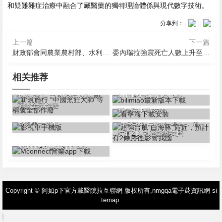
和疑難雜症治療中融合了藏醫藥的獨特理論體係與現代數字技術。
分享到：
上一篇
下一篇
財政部會同農業農村部、水利部下達農業防災減災和水利救災資金21.54億元
委內瑞拉強震死亡人數上升至6125人
相关推荐
2026-08-09 13:48
2026-08-09 13:05
新規施行 “中國烹飪大師”等
bilimiao最新版本下載
2026-08-09 12:54
稱號全部作廢
看寧海下載安裝
2026-08-09 12:45
2026-08-09 12:50
超強台風“白海豚”逼近，預
影視車手機版
計有2條路徑影響我國
2026-08-09 11:44
Mconnect音樂app下載
Copyright ©
阿如p下官方載醫院拉互聯網
版权所有,
nmgqa電子菸資訊網
si
temap