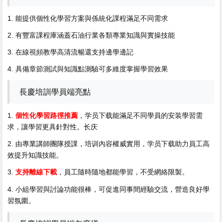
1. 能提供個性化學習方案與係統化課程滿足不同需求
2. 有豐富課程庫涵蓋石油行業各類專業知識與實操技能
3. 在線視頻教學高清流暢還支持邊學邊記
4. 具備章節測試與知識點測驗可多維度掌握學習效果
長慶培訓學員端亮點
1.
個性化學習路徑推薦
，学员下载
能滿足不同學員的安装學習需
求，讓學習更具針對性。长庆
2. 由專業講師團隊授課，培训內容權威實用，学员下载助力員工高
效提升知識技能。
3.
支持離線下載
，員工隨時隨地都能學習，不受網絡限製。
4. 小組學習與討論功能很棒，可促進同事間經驗交流，營造良好學
習氛圍。