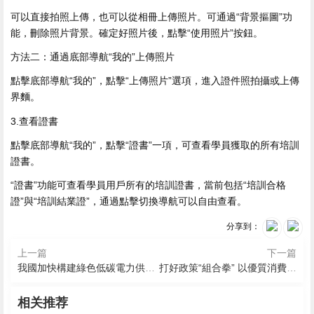
可以直接拍照上傳，也可以從相冊上傳照片。可通過“背景摳圖”功
能，刪除照片背景。確定好照片後，點擊“使用照片”按鈕。
方法二：通過底部導航“我的”上傳照片
點擊底部導航“我的”，點擊“上傳照片”選項，進入證件照拍攝或上傳
界麵。
3.查看證書
點擊底部導航“我的”，點擊“證書”一項，可查看學員獲取的所有培訓
證書。
“證書”功能可查看學員用戶所有的培訓證書，當前包括“培訓合格
證”與“培訓結業證”，通過點擊切換導航可以自由查看。
分享到：
上一篇
下一篇
我國加快構建綠色低碳電力供給格局
打好政策“組合拳” 以優質消費環境激發消費潛力
2026-08-08 17:39
2026-08-08 16:36
2026-08-08 17:13
網紅景區提醒：含毒素，不
2026-08-08 17:03
2026-08-08 16:47
相关推荐
2026-08-08 15:52
A股“股王”漲停！市值半日猛
能吃
她說社交app下載