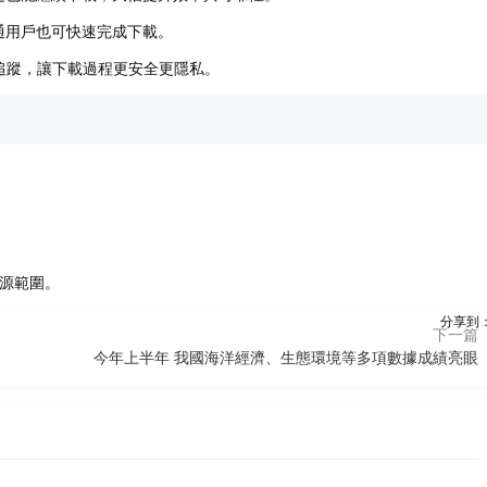
通用戶也可快速完成下載。
持與追蹤，讓下載過程更安全更隱私。
。
資源範圍。
分享到
下一篇
今年上半年 我國海洋經濟、生態環境等多項數據成績亮眼
09:11
11:15
2026-08-07 10:30
2026-08-07 09:10
億的含金量——從經濟半年報
pp下載
Fanding app下載
”的廣東擔當｜學習粵報
賣酒熊官方app下載