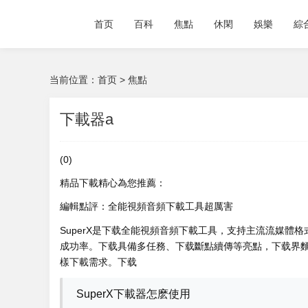
首页
百科
焦點
休閑
娛樂
綜
当前位置：
首页
>
焦點
下載器a
(0)
精品下載精心為您推薦：
編輯點評：全能視頻音頻下載工具超厲害
SuperX是下载全能視頻音頻下載工具，支持主流流媒體
成功率。下载具備多任務、下载斷點續傳等亮點，下载界麵簡
樣下載需求。下载
SuperX下載器怎麽使用