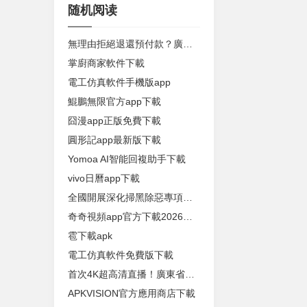
随机阅读
無理由拒絕退還預付款？廣州一商家被罰沒99萬元！
掌廚商家軟件下載
電工仿真軟件手機版app
鯤鵬無限官方app下載
囧漫app正版免費下載
圓形記app最新版下載
Yomoa AI智能回複助手下載
vivo日曆app下載
全國開展深化掃黑除惡專項鬥爭 舉報途徑公布
奇奇視頻app官方下載2026年最新版
雹下載apk
電工仿真軟件免費版下載
首次4K超高清直播！廣東省第十七屆運動會更多詳情披露
APKVISION官方應用商店下載