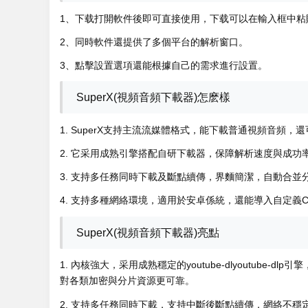
1、下载
打開軟件後即可直接使用，下载可以在輸入框中粘
2、同時軟件還提供了多個平台的解析窗口。
3、點擊設置選項還能根據自己的需求進行設置。
SuperX(視頻音頻下載器)怎麽樣
1. SuperX支持主流流媒體格式，能下載普通視頻音頻，
2. 它采用成熟引擎搭配自研下載器，保障解析速度與成功
3. 支持多任務同時下載及斷點續傳，界麵簡潔，自動合
4. 支持多種網絡環境，適用於安卓係統，還能導入自定義C
SuperX(視頻音頻下載器)亮點
1. 內核強大，采用成熟穩定的youtube-dlyoutub
對各類加密與分片資源更可靠。
2. 支持多任務同時下載，支持中斷後斷點續傳，網絡不