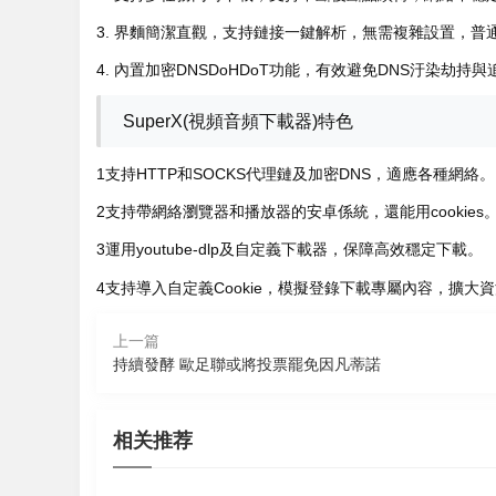
3. 界麵簡潔直觀，支持鏈接一鍵解析，無需複雜設置，普
4. 內置加密DNSDoHDoT功能，有效避免DNS汙染劫
SuperX(視頻音頻下載器)特色
1支持HTTP和SOCKS代理鏈及加密DNS，適應各種網絡。
2支持帶網絡瀏覽器和播放器的安卓係統，還能用cookies
3運用youtube-dlp及自定義下載器，保障高效穩定下載。
4支持導入自定義Cookie，模擬登錄下載專屬內容，擴大
上一篇
持續發酵 歐足聯或將投票罷免因凡蒂諾
2026-08-07 11:46
2026-08-07 
2026-08-07 
開賽即高能！2026年全國村BA廣東省
相关推荐
2026-08-07 09:13
7.23萬
賽落地雲浮
vivo日曆a
AI創作聊天大師免費下載
看“挑大梁