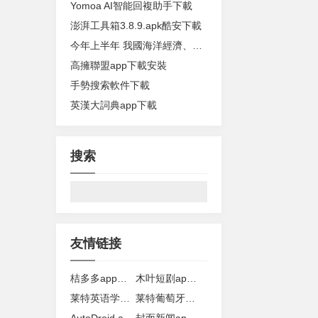
Yomoa AI智能回複助手下載
澎湃工具箱3.8.9.apk酷安下載
今年上半年 我國海洋經濟、生態環境等多項數據成績亮眼
高擁聯盟app下載安裝
手勢搜索軟件下載
英漢大詞典app下載
搜索
友情链接
桔多多app最新版下载安装
木叶短剧app下载安装
莱特英语学习背单词下载
莱特葡萄牙语学习下载
AutoDroid app下载
封面新闻app官方下载