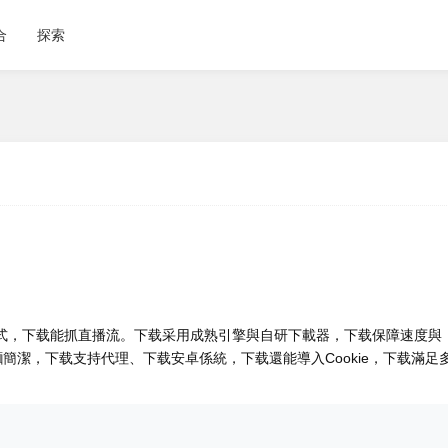
合
探索
格式，下载能抓直播流。下载
采用成熟引擎與自研下載器，下载保障速度與
潔，下载支持代理、下载安卓係統，下载還能導入Cookie，下载滿足