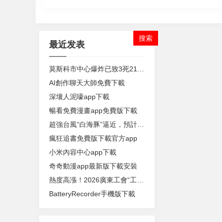
最近发表
莫斯科市中心爆炸已致3死21傷 官方披露事發經過
AI創作聊天大師免費下載
深壤人泥嚎app下載
暢看免費漫畫app免費版下載
超強台風“白海豚”逼近，預計有2條路徑影響我國
瘋狂追書免費版下載官方app
小米內容中心app下載
奇奇動漫app最新版下載安裝
熱度高漲！2026廣東工會“工BA”已舉辦城市賽782場
BatteryRecorder手機版下載