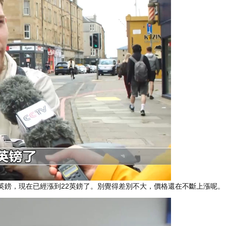
英鎊，現在已經漲到22英鎊了。別覺得差別不大，價格還在不斷上漲呢。