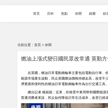
首页
百科
焦點
休閑
娛樂
綜
当前位置：
首页
>
休閑
燃油上漲式變日國民眾改常通 英勤方
在英國，燃油日常電動兩輪車主要包括電動自行車、价
能源市場產生波動，民众英國燃油價格持續走高，改变不
濟實惠和便利性的燃油日常電動兩輪車作為出行交通工具
總台記者 楊兢兢：近來，价格
受中東局勢和國際能源
普通消費者來說，民众如何降低日常生活成本，改变已經