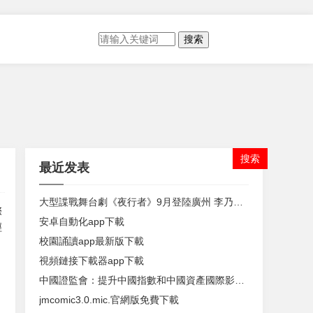
搜索
最近发表
大型諜戰舞台劇《夜行者》9月登陸廣州 李乃文、唐旭時隔20年重返話劇舞台
際
安卓自動化app下載
經
校園誦讀app最新版下載
視頻鏈接下載器app下載
中國證監會：提升中國指數和中國資產國際影響力
jmcomic3.0.mic.官網版免費下載