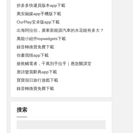
拚多多快遞員版本app下載
萬安融媒app手機版下載
OurPlay安卓版app下載
出海阿拉伯，廣東新能源汽車的水花能有多大？
萬能小組件topwidgets下載
錄音轉換寶免費下載
你畫我猜app下載
搶救觸電者，千萬別手拉手｜應急醫課堂
唐詩鑒賞辭典app下載
寶寶假日旅行遊戲下載
錄音轉換寶免費下載
搜索