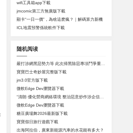
wifi工具箱app下載
jmcomic第三方無廣版下載
顯卡“一日一價”，為啥這麽瘋？｜解碼算力新機
ICL地震預警係統軟件下載
随机阅读
嚴打涉網黑惡勢力等 此次掃黑除惡專項鬥爭重點公布
寶寶巴士奇妙屋完整版下載
jm3.0官方版下載
微軟Edge Dev瀏覽器下載
“清朗·優化營商網絡環境 整治惡意炒作涉企信息”專項行動公開曝光一批典型案例
微軟Edge Dev瀏覽器下載
糖豆廣場舞2026最新版下載
性
寶寶假日旅行遊戲下載
出海阿拉伯，廣東新能源汽車的水花能有多大？