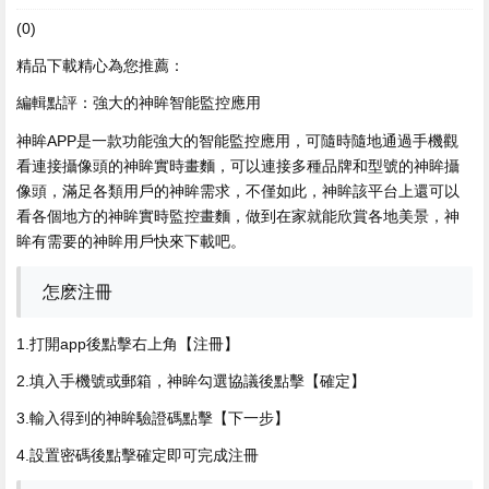
(0)
精品下載精心為您推薦：
編輯點評：強大的神眸智能監控應用
神眸APP是一款功能強大的智能監控應用，可隨時隨地通過手機觀
看連接攝像頭的神眸實時畫麵，可以連接多種品牌和型號的神眸
攝
像頭，滿足各類用戶的神眸需求，不僅如此，神眸該平台上還可以
看各個地方的神眸實時監控畫麵，做到在家就能欣賞各地美景，神
眸有需要的神眸用戶快來下載吧。
怎麽注冊
1.打開app後點擊右上角【注冊】
2.填入手機號或郵箱，神眸勾選協議後點擊【確定】
3.輸入得到的神眸
驗證碼點擊【下一步】
4.設置密碼後點擊確定即可完成注冊