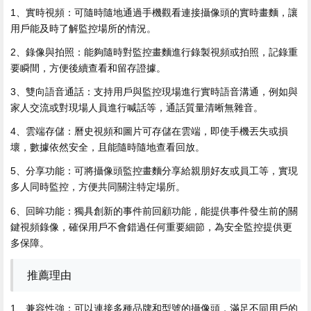
1、實時視頻：可隨時隨地通過手機觀看連接攝像頭的實時畫麵，讓
用戶能及時了解監控場所的情況。
2、錄像與拍照：能夠隨時對監控畫麵進行錄製視頻或拍照，記錄重
要瞬間，方便後續查看和留存證據。
3、雙向語音通話：支持用戶與監控現場進行實時語音溝通，例如與
家人交流或對現場人員進行喊話等，通話質量清晰無雜音。
4、雲端存儲：曆史視頻和圖片可存儲在雲端，即使手機丟失或損
壞，數據依然安全，且能隨時隨地查看回放。
5、分享功能：可將攝像頭監控畫麵分享給親朋好友或員工等，實現
多人同時監控，方便共同關注特定場所。
6、回眸功能：獨具創新的事件前回顧功能，能提供事件發生前的關
鍵視頻錄像，確保用戶不會錯過任何重要細節，為安全監控提供更
多保障。
推薦理由
1、兼容性強：可以連接多種品牌和型號的攝像頭，滿足不同用戶的