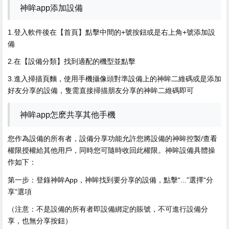
神眸app添加設備
1.登入軟件後在【首頁】點擊中間的+號按鈕或是右上角+號添加設
備
2.在【設備分類】找到適配的機型並點擊
3.進入掃描頁麵，使用手機攝像頭對準設備上的神眸二維碼或是添加
好友分享的設備，隻需直接掃描朋友分享的神眸二維碼即可
神眸app怎麽共享其他手機
您作為設備的所有者，設備分享功能允許您將設備的神眸控製/查看
權限授權給其他用戶，同時您可隨時收回此權限。神眸設備具體操
作如下：
第一步：登錄神眸App，神眸找到要分享的設備，點擊“...”選擇“分
享”選項
（注意：不是設備的所有者即設備綁定的賬號，不可進行設備分
享，也無分享按鈕）