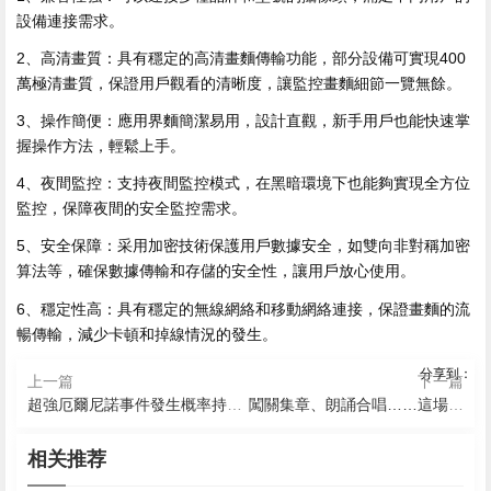
設備連接需求。
2、高清畫質：具有穩定的高清畫麵傳輸功能，部分設備可實現400
萬極清畫質，保證用戶觀看的清晰度，讓監控畫麵細節一覽無餘。
3、操作簡便：應用界麵簡潔易用，設計直觀，新手用戶也能快速掌
握操作方法，輕鬆上手。
4、夜間監控：支持夜間監控模式，在黑暗環境下也能夠實現全方位
監控，保障夜間的安全監控需求。
5、安全保障：采用加密技術保護用戶數據安全，如雙向非對稱加密
算法等，確保數據傳輸和存儲的安全性，讓用戶放心使用。
6、穩定性高：具有穩定的無線網絡和移動網絡連接，保證畫麵的流
暢傳輸，減少卡頓和掉線情況的發生。
分享到：
上一篇
下一篇
超強厄爾尼諾事件發生概率持續增大 國家氣候中心最新預測→
闖關集章、朗誦合唱……這場遊園會，讓普法推普“玩”出新花樣！
2026-08-08 05:42
2026-08-08 04:13
2026-08-08 05:39
《智能網聯汽車 自動駕駛係
2026-08-08 05:36
2026-08-08 05:18
相关推荐
2026-08-08 03:47
廣東國際傳播500個年度案
統安全要求》強製性國家標
marryu相親交友下載
小果繁星app下載安裝
星巴克app手機版2026下載
例發布
新氧極速版下載官方版