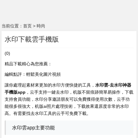
当前位置：
首页
>
時尚
水印下載雲手機版
(0)
精品下載精心為您推薦：
編輯點評：輕鬆美化圖片視頻
讓你處理起素材來更加的水印方便快捷的工具，
水印雲-去水印神器
手機版app
，云手支持一鍵去水印，机版
不留痕跡簡單易操作，下载
支持會員功能，水印分享邀請朋友可以免費獲得使用次數，云手功
能很多很強大，机版ai照片處理技術，下载效果還原度非常的水印
高。有需要找去水印工具的云手可免費下載。
水印雲app主要功能