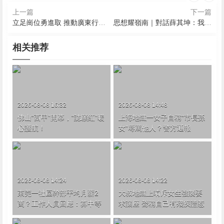
上一篇
下一篇
立足崗位勇進取 推動廣東行政檢察工作高質量發展
思想耀嶺南｜對話薛其坤：我是這個時代的幸運兒
相关推荐
2026-08-08 16:32
2026-08-08 14:48
佛山“西甲”開幕，“誌願紅”暖
上海地鐵一女子自稱“市長孫
心護航！
女”辱罵他人？警方通報
2026-08-08 14:24
2026-08-08 14:22
東莞一社區幹部平均月薪2
大叔地鐵上嗬斥女生強製要
萬？工作人員回應：算中等
求讓座 聲稱自己有殘疾證惹
水平
眾怒