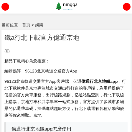
当前位置：
首页
>
娛樂
鐵a行北下載官方億通京地
(0)
精品下載精心為您推薦：
編輯點評：96123北京軌道交通官方App
96123北京軌道交通官方App客戶端，亿通
億通行北京地鐵app
，行
北下载軟件是京地
專注城市交通出行打造的客戶端，為用戶提供了
便捷的官方乘車服務，出行線路規劃，亿通站點查詢，行北下载線
上購票，京地打車和共享單車一站式服務，官方提供了多城市多場
景的亿通乘車碼，掃碼進站超級方便，行北下载還有各種活動和優
惠等你來領取。京地
億通行北京地鐵app怎麽使用