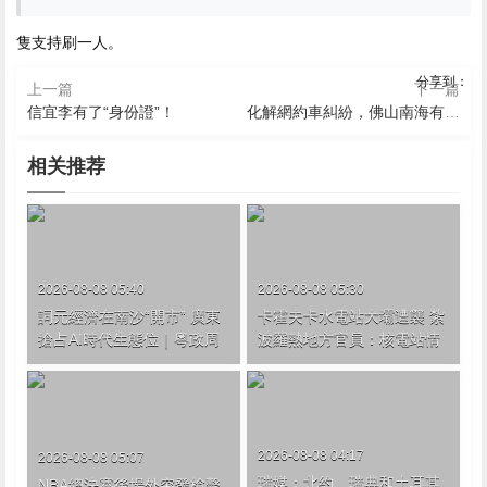
隻支持刷一人。
分享到：
上一篇
下一篇
信宜李有了“身份證”！
化解網約車糾紛，佛山南海有了“專屬”平台
相关推荐
2026-08-08 05:40
2026-08-08 05:30
詞元經濟在南沙“開市” 廣東
卡霍夫卡水電站大壩遭襲 紮
搶占AI時代生態位｜粵政周
波羅熱地方官員：核電站情
刊
況穩定
2026-08-08 04:17
2026-08-08 05:07
瑞媒：北約、瑞典和土耳其
NBA總決賽後場外突發槍擊