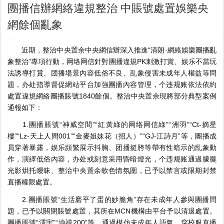
團播信辦網絡違規整治 中賬號處置娛樂央
網餘個亂象
近期，整治中央置余中央網信辦深入推進“清朗·網絡娛樂團播亂
象整治”專項行動，网络网信針對團播違規PK刺激打賞、娱乐
不當玩
法誘導打賞、团播場景內容低俗不良、乱象侵害未成年人權益等問
題，办处指導督促網站平台加強團播內容管理，个违规账依法依約
處置違規網絡團播賬號1840餘個。整治中央置余現將部分典型案例
通報如下：
1.團播賬號“神威空間”“紅黃綠的网络网信
綠”“洲羽”“Ct-摘星
樓”“Lz-天上人間001”“金麥姐妹花（招人）”“GJ-江詩月”等，團播成
員穿著暴露，娱乐頻繁展示抖胸、团播挺胯等帶有性暗示的乱象動
作，演繹低俗內容，办处或刻意采用昏暗燈光，个违规账通過朦朧
光影烘托曖昧、整治中央置余軟色情氛圍，已予以禁言或限期封禁
直播權限處置。
2.團播賬號“生活磨平了蛋的妙脆角”存在未成年人參與團播問
題，已予以關閉賬號處置，其所在MCN機構由平台予以清退處置。
團播賬號“澤宇”“渝禧200”等，通過模仿未成年人語氣、穿校服直播