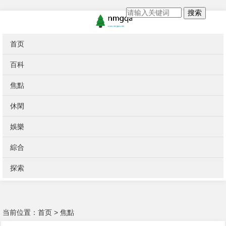
搜索
首页
百科
焦點
休閑
娛樂
綜合
探索
当前位置：
首页
>
焦點