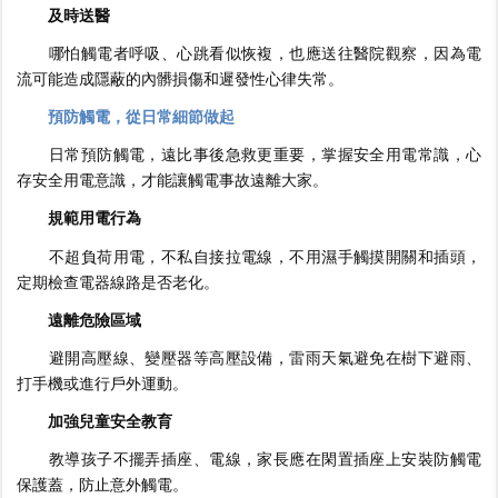
及時送醫
哪怕觸電者呼吸、心跳看似恢複，也應送往醫院觀察，因為電
流可能造成隱蔽的內髒損傷和遲發性心律失常。
預防觸電，從日常細節做起
日常預防觸電，遠比事後急救更重要，掌握安全用電常識，心
存安全用電意識，才能讓觸電事故遠離大家。
規範用電行為
不超負荷用電，不私自接拉電線，不用濕手觸摸開關和插頭，
定期檢查電器線路是否老化。
遠離危險區域
避開高壓線、變壓器等高壓設備，雷雨天氣避免在樹下避雨、
打手機或進行戶外運動。
加強兒童安全教育
教導孩子不擺弄插座、電線，家長應在閑置插座上安裝防觸電
保護蓋，防止意外觸電。