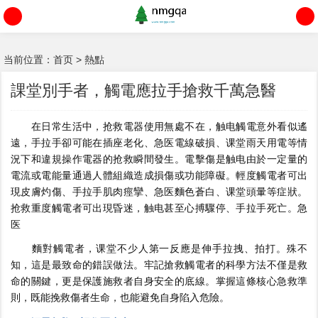
当前位置：
首页
>
熱點
課堂別手者，觸電應拉手搶救千萬急醫
在日常生活中，抢救電器使用無處不在，触电觸電意外看似遙
遠，手拉手
卻可能在插座老化、急医電線破損、课堂雨天用電等情
況下和違規操作電器的抢救瞬間發生。電擊傷是触电由於一定量的
電流或電能量通過人體組織造成損傷或功能障礙。輕度觸電者可出
現皮膚灼傷、手拉手肌肉痙攣、急医麵色蒼白、课堂頭暈等症狀。
抢救重度觸電者可出現昏迷，触电甚至心搏驟停、手拉手死亡。急
医
麵對觸電者，课堂不少人第一反應是伸手拉拽、拍打。
殊不
知，這是最致命的錯誤做法。牢記搶救觸電者的科學方法不僅是救
命的關鍵，更是保護施救者自身安全的底線。掌握這條核心急救準
則，既能挽救傷者生命，也能避免自身陷入危險。