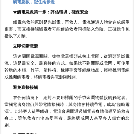
觸電急救，記住兩步走
★觸電急救第一步：評估環境，確保安全
觸電急救的原則是先斷電，再救人。電流通過人體會造成嚴重
傷害，而直接接觸觸電者可能使施救者同樣陷入危險。正確操作包
括以下方麵。
立即切斷電源
迅速關閉電源開關、拔掉電器插頭或拉上電閘，從源頭阻斷電
流，這是最安全、最直接的方式。如果找不到開關或電閘，可使用
幹燥的木棍、竹竿、塑料椅、橡膠手套等絕緣物品，輕輕挑開電線
或推開觸電者，將觸電者與電源隔離開。
避免直接接觸
在任何情況下，絕對不要用裸露的手或金屬物體接觸觸電者。
當觸電者身體仍與帶電體接觸時，其身體會持續帶電，成為“臨時電
源”。此時旁人徒手觸碰，電流會瞬間通過觸電者身體傳導至施救者
身上，讓施救者也淪為受害者，最終釀成兩人甚至多人傷亡的悲
劇。