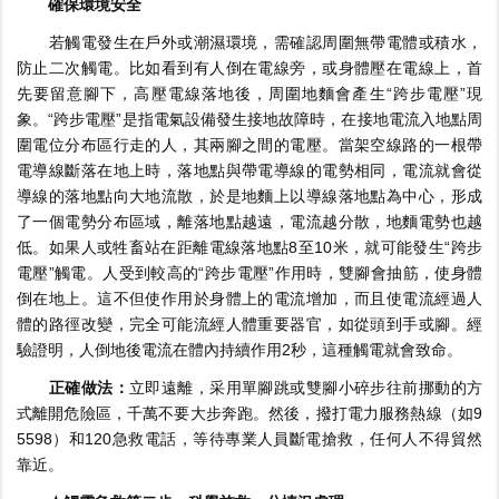
確保環境安全
若觸電發生在戶外或潮濕環境，需確認周圍無帶電體或積水，
防止二次觸電。比如看到有人倒在電線旁，或身體壓在電線上，首
先要留意腳下，高壓電線落地後，周圍地麵會產生“跨步電壓”現
象。“跨步電壓”是指電氣設備發生接地故障時，在接地電流入地點周
圍電位分布區行走的人，其兩腳之間的電壓。當架空線路的一根帶
電導線斷落在地上時，落地點與帶電導線的電勢相同，電流就會從
導線的落地點向大地流散，於是地麵上以導線落地點為中心，形成
了一個電勢分布區域，離落地點越遠，電流越分散，地麵電勢也越
低。如果人或牲畜站在距離電線落地點8至10米，就可能發生“跨步
電壓”觸電。人受到較高的“跨步電壓”作用時，雙腳會抽筋，使身體
倒在地上。這不但使作用於身體上的電流增加，而且使電流經過人
體的路徑改變，完全可能流經人體重要器官，如從頭到手或腳。經
驗證明，人倒地後電流在體內持續作用2秒，這種觸電就會致命。
正確做法：
立即遠離，采用單腳跳或雙腳小碎步往前挪動的方
式離開危險區，千萬不要大步奔跑。然後，撥打電力服務熱線（如9
5598）和120急救電話，等待專業人員斷電搶救，任何人不得貿然
靠近。