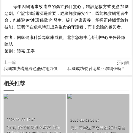
每年因觸電事故造成的傷亡觸目驚心，錯誤急救方式更會加劇
悲劇。牢記“切斷電源是首要，絕緣施救保安全”，既能挽救觸電者生
命，也能避免“連環觸電”的發生。提升健康素養，掌握正確觸電急救
技能，讓我們在危急時刻成為生命的守護者，而非危險的參與者。
作者：國家健康科普專家庫成員、北京急救中心培訓中心主任醫師
陳誌
策劃：譚嘉 王寧
上一篇
下一篇
分享到：
我國加快構建綠色低碳電力供給格局
我國成功發射衛星互聯網低軌23組衛星
相关推荐
2026-08-08 17:42
2026-08-08 16:54
“清朗·優化營商網絡環境 整治
廣州海事法院發布2025年度白