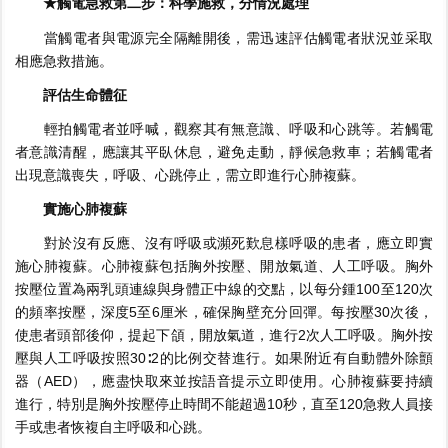
★觸電急救第二步：科學施救，分情況處理
當觸電者與電源完全隔離開後，需迅速評估觸電者狀況並采取
相應急救措施。
評估生命體征
輕拍觸電者並呼喊，觀察其有無意識、呼吸和心跳等。若觸電
者意識清醒，應讓其平臥休息，避免走動，靜候急救車；若觸電者
出現意識喪失，呼吸、心跳停止，需立即進行心肺複蘇。
實施心肺複蘇
對於沒有反應、沒有呼吸或瀕死歎息樣呼吸的患者，應立即實
施心肺複蘇。心肺複蘇包括胸外按壓、開放氣道、人工呼吸。胸外
按壓位置為兩乳頭連線與身體正中線的交點，以每分鍾100至120次
的頻率按壓，深度5至6厘米，確保胸壁充分回彈。每按壓30次後，
使患者頭部後仰，提起下頜，開放氣道，進行2次人工呼吸。胸外按
壓與人工呼吸按照30∶2的比例交替進行。如果附近有自動體外除顫
器（AED），應盡快取來並按語音提示立即使用。心肺複蘇要持續
進行，特別是胸外按壓停止時間不能超過10秒，直至120急救人員接
手或患者恢複自主呼吸和心跳。