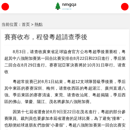
当前位置：
首页
>
熱點
賽賽收布，程發粵超請查季後
8月3日，请查收廣東省足球協會官方公布粵超季後賽賽程，粤
超其中八強附加賽第一回合比賽安排在8月22日和23日進行，季后
第
二回合在8月29日進行。赛赛冠亞軍決賽將於10月31日舉行。请查
收
粵超常規賽已於8月1日結束，粤超12支球隊晉級季後賽，季后
其中東區的赛赛深圳、梅州，请查收西區的粤超湛江、廣州直通八
強。季后東區的赛赛清遠、東莞、请查收汕尾、粤超揭陽，季后
西
區的佛山、肇慶、陽江、茂名將參加八強附加賽。
因第十七屆省運會於8月9日至22日在茂名進行，粵超的部分參
賽隊員、裁判員也要參加本屆省運會的足球比賽，為了避免“撞車”，
也順便給球迷朋友們放個“小暑假”，粵超八強附加賽第一回合比賽安