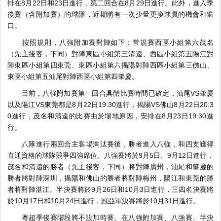
排在8月22日和23日進行，第二回合在8月29日進行。此外，進入季
後賽（含附加賽）的球隊，近期將有一次少量更換球員的機會和窗
口。
按照規則，八強附加賽對陣如下：常規賽西區小組第六茂名
（先主後客，下同）對陣東區小組第三清遠、西區小組第五陽江對
陣東區小組第四東莞、東區小組第六揭陽對陣西區小組第三佛山、
東區小組第五汕尾對陣西區小組第四肇慶。
目前，八強附加賽第一回合具體比賽時間已確定，汕尾VS肇慶
以及陽江VS東莞都是8月22日19:30進行，揭陽VS佛山8月22日20:3
0進行，茂名和清遠的比賽由於場地原因，安排在8月23日19:30進
行。
八隊進行兩回合主客場淘汰賽後，勝者進入八強，和四支獲得
直通資格的球隊競爭四強席位。八強賽將於9月5日、9月12日進行，
茂名和清遠的勝者（先主後客，下同）將對陣廣州，汕尾和肇慶的
勝者將對陣深圳，揭陽和佛山的勝者將對陣梅州，陽江和東莞的勝
者將對陣湛江。半決賽將於9月26日和10月3日進行，三四名決賽將
於10月17日和10月24日進行，冠亞軍決賽將於10月31日進行。
粵超季後賽階段將不設加時賽。在八強附加賽、八強賽、半決