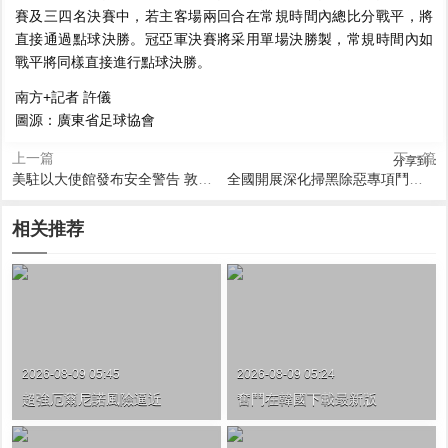
賽及三四名決賽中，若主客場兩回合在常規時間內總比分戰平，將
直接通過點球決勝。冠亞軍決賽將采用單場決勝製，常規時間內如
戰平將同樣直接進行點球決勝。
南方+記者 許儀
圖源：廣東省足球協會
上一篇
下一篇
分享到：
美駐以大使館發布安全警告 敦促在中東美國公民考慮撤離
全國開展深化掃黑除惡專項鬥爭 舉報途徑公布
相关推荐
2026-08-09 05:45
2026-08-09 05:24
超強厄爾尼諾風險逼近
奮鬥在韓國下載最新版