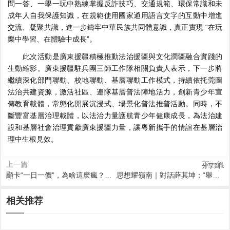
問一答、一學一玩中熟練掌握反詐技巧、交通規範、環保常識和未
成年人自我保護知識，在規範使用國家通用語言文字的互動中增進
交流、凝聚共識，進一步鑄牢中華民族共同體意識，真正實現 “在玩
樂中學習、在體驗中成長”。
此次活動是廣東援疆積極推動法治援疆與文化潤疆融合實踐的
生動縮影。廣東援疆駐兵團三師工作隊相關負責人表示，下一步將
繼續深化部門聯動、校地聯動、基層聯動工作模式，持續依托莞圖
法治共建資源，激活社區、連隊基層普法陣地活力，創新青少年宣
傳教育載體，常態化開展沉浸式、場景化普法推普活動。同時，不
斷豐富基層治理載體，以法治力量護航青少年健康成長，為法治建
設和基層社會治理貢獻廣東援疆力量，讓粵新攜手的情誼在基層治
理中生根見效。
上一篇
下一篇
分享到：
顯卡“一日一價”，為啥這麽瘋？｜解碼算力新機
思想耀嶺南｜對話薛其坤：“舉國體製”讓科學家團結奮鬥
2026-08-08 11:42
2026-08-08 11:03
2026-08-08 11:02
2026-08-08 10:55
2026-08-08 10:43
2026-08-08 10:12
超強厄爾尼諾事件發生概率持
學直播、探區塊鏈、研國產係
相关推荐
專訪第九屆魯獎獲得者陳啟
被侵權卻無證據？南方公證
教育部發布指南，開展義務教
95%特重度燒傷同胞跨國轉運
續增大 國家氣候中心最新預測
統、識IPv6……數字之花開遍
文：努力成為一個寬闊的寫作
處“粵存證”煥新上線，幾分鍾
育階段科學教育“做中學”領航
廣州 50天闖過生死關獲成功救
→
南粵大地
者
完成固證
行動
治