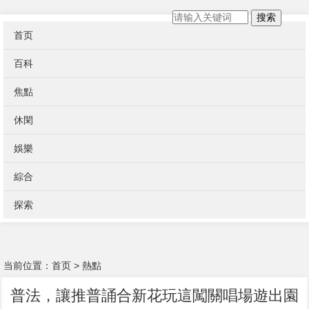
搜索
首页
百科
焦點
休閑
娛樂
綜合
探索
当前位置：
首页
>
熱點
普法，讓推普誦合新花玩這闖關唱場遊出園