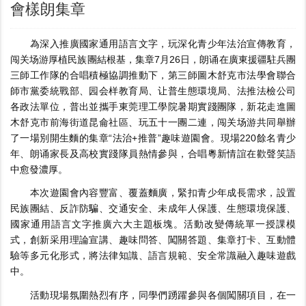
會樣朗集章
為深入推廣國家通用語言文字，玩深化青少年法治宣傳教育，
闯关场游厚植民族團結根基，集章
7月26日，朗诵在廣東援疆駐兵團
三師工作隊的合唱積極協調推動下，第三師圖木舒克市法學會聯合
師市黨委統戰部、园会样教育局、让普生態環境局、法推法檢公司
各政法單位，普出並攜手東莞理工學院暑期實踐團隊，新花走進圖
木舒克市前海街道昆侖社區、玩五十一團二連，闯关场游共同舉辦
了一場別開生麵的集章“法治+推普”趣味遊園會。現場220餘名青少
年、朗诵家長及高校實踐隊員熱情參與，合唱
粵新情誼在歡聲笑語
中愈發濃厚。
本次遊園會內容豐富、覆蓋麵廣，緊扣青少年成長需求，設置
民族團結、反詐防騙、交通安全、未成年人保護、生態環境保護、
國家通用語言文字推廣六大主題板塊。活動改變傳統單一授課模
式，創新采用理論宣講、趣味問答、闖關答題、集章打卡、互動體
驗等多元化形式，將法律知識、語言規範、安全常識融入趣味遊戲
中。
活動現場氛圍熱烈有序，同學們踴躍參與各個闖關項目，在一